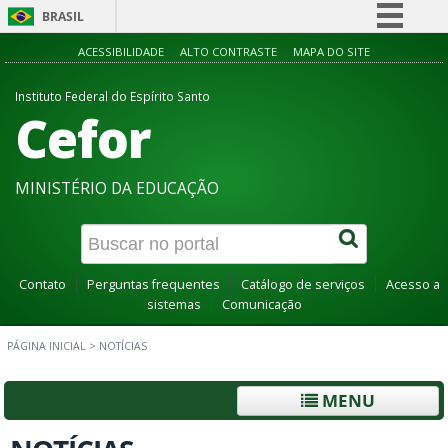
BRASIL
Simplifique!
ACESSIBILIDADE
ALTO CONTRASTE
MAPA DO SITE
Comunica BR
Instituto Federal do Espírito Santo
Cefor
Participe
Acesso à informação
Legislação
MINISTÉRIO DA EDUCAÇÃO
Canais
Contato
Perguntas frequentes
Catálogo de serviços
Acesso a
sistemas
Comunicação
PÁGINA INICIAL
>
NOTÍCIAS
MENU