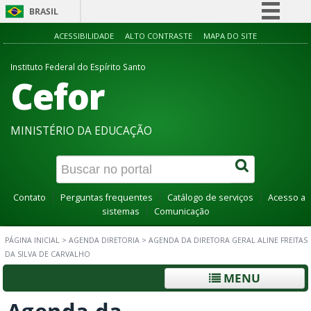
BRASIL
Simplifique!
ACESSIBILIDADE
ALTO CONTRASTE
MAPA DO SITE
Comunica BR
Instituto Federal do Espírito Santo
Cefor
Participe
Acesso à informação
Legislação
MINISTÉRIO DA EDUCAÇÃO
Canais
Contato
Perguntas frequentes
Catálogo de serviços
Acesso a
sistemas
Comunicação
PÁGINA INICIAL
>
AGENDA DIRETORIA
>
AGENDA DA DIRETORA GERAL ALINE FREITAS
DA SILVA DE CARVALHO
MENU