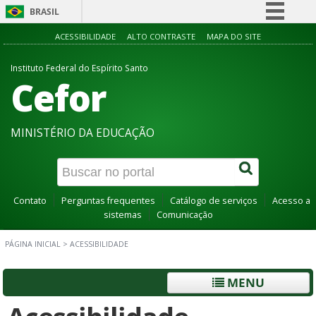
BRASIL
Simplifique!
ACESSIBILIDADE
ALTO CONTRASTE
MAPA DO SITE
Comunica BR
Instituto Federal do Espírito Santo
Cefor
Participe
Acesso à informação
Legislação
MINISTÉRIO DA EDUCAÇÃO
Canais
Contato
Perguntas frequentes
Catálogo de serviços
Acesso a
sistemas
Comunicação
PÁGINA INICIAL
>
ACESSIBILIDADE
MENU