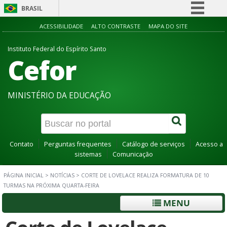
BRASIL
Simplifique!
ACESSIBILIDADE
ALTO CONTRASTE
MAPA DO SITE
Comunica BR
Instituto Federal do Espírito Santo
Cefor
Participe
Acesso à informação
Legislação
MINISTÉRIO DA EDUCAÇÃO
Canais
Contato
Perguntas frequentes
Catálogo de serviços
Acesso a
sistemas
Comunicação
PÁGINA INICIAL
>
NOTÍCIAS
>
CORTE DE LOVELACE REALIZA FORMATURA DE 10
TURMAS NA PRÓXIMA QUARTA-FEIRA
MENU