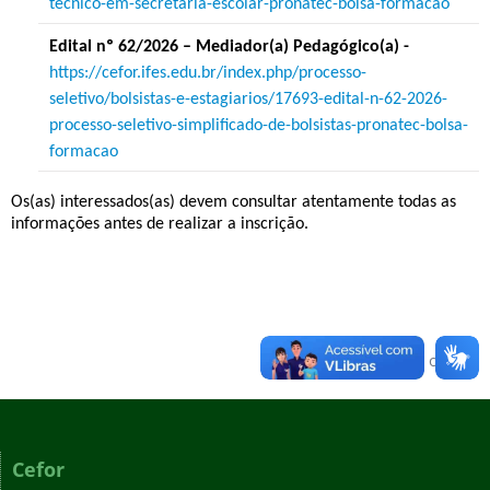
tecnico-em-secretaria-escolar-pronatec-bolsa-formacao
Edital nº 62/2026 – Mediador(a) Pedagógico(a) -
https://cefor.ifes.edu.br/index.php/processo-
seletivo/bolsistas-e-estagiarios/17693-edital-n-62-2026-
processo-seletivo-simplificado-de-bolsistas-pronatec-bolsa-
formacao
Os(as) interessados(as) devem consultar atentamente todas as
informações antes de realizar a inscrição.
Voltar para o topo
Cefor