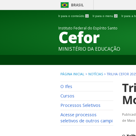
BRASIL
Ir para o conteúdo
1
Ir para o menu
2
Ir para a
Instituto Federal do Espírito Santo
Cefor
MINISTÉRIO DA EDUCAÇÃO
PÁGINA INICIAL
>
NOTÍCIAS
>
TRILHA CEFOR 20
Tr
O Ifes
Mo
Cursos
Processos Seletivos
Acesse processos
Publicad
seletivos de outros campi
de Maio 