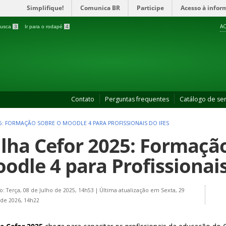
Simplifique!
Comunica BR
Participe
Acesso à infor
AC
 busca
3
Ir para o rodapé
4
Contato
Perguntas frequentes
Catálogo de ser
25: FORMAÇÃO SOBRE O MOODLE 4 PARA PROFISSIONAIS DO IFES
ilha Cefor 2025: Formaçã
odle 4 para Profissionais
o: Terça, 08 de Julho de 2025, 14h53
|
Última atualização em Sexta, 29
de 2026, 14h22