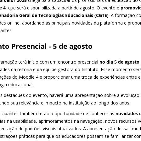
ha Cefor 2025
chega para capacitar os profissionais da educação do 
e 4
, que será disponibilizada a partir de agosto. O evento é
promovid
nadoria Geral de Tecnologias Educacionais (CGTE)
. A formação co
ades online, abordando as principais novidades da plataforma e prop
pantes.
to Presencial - 5 de agosto
ramação terá início com um encontro presencial
no dia 5 de agosto
dades da reitoria e da equipe gestora do Instituto. Esse momento se
zações do Moodle 4 e proporcionar uma troca de experiências entre 
ogia educacional.
os destaques do evento, haverá uma apresentação sobre a evolução d
ando sua relevância e impacto na instituição ao longo dos anos.
ticipantes também terão a oportunidade de conhecer as
novidades d
ias na usabilidade, aprimoramentos na navegação, novos recursos vol
entação de padrões visuais atualizados. A apresentação dessas m
trações práticas para que os educadores possam se familiarizar co