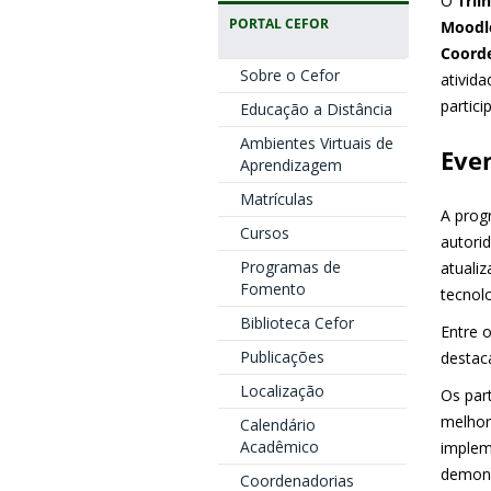
O
Tril
PORTAL CEFOR
Moodl
Coorde
Sobre o Cefor
ativid
partici
Educação a Distância
Ambientes Virtuais de
Even
Aprendizagem
Matrículas
A prog
Cursos
autori
Programas de
atuali
Fomento
tecnol
Biblioteca Cefor
Entre 
Publicações
destac
Localização
Os par
melhor
Calendário
Acadêmico
implem
demons
Coordenadorias