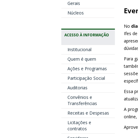
Gerais
Even
Núcleos
No
dia
Ifes d
ACESSO À INFORMAÇÃO
aprese
dúvidas
Institucional
Para g
Quem é quem
tamb
Ações e Programas
sessõe
Participação Social
especí
Auditorias
Essa p
Convênios e
atualiz
Transferências
A prog
Receitas e Despesas
online,
Licitações e
Aprove
contratos