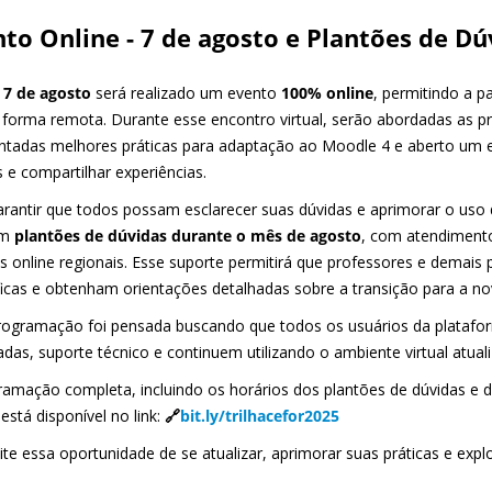
to Online - 7 de agosto e Plantões de Dú
 7 de agosto
será realizado um evento
100% online
, permitindo a p
e forma remota. Durante esse encontro virtual, serão abordadas as p
ntadas melhores práticas para adaptação ao Moodle 4 e aberto um es
 e compartilhar experiências.
arantir que todos possam esclarecer suas dúvidas e aprimorar o uso
ém
plantões de dúvidas durante o mês de agosto
, com atendimento
s online regionais. Esse suporte permitirá que professores e demais 
ficas e obtenham orientações detalhadas sobre a transição para a no
rogramação foi pensada buscando que todos os usuários da plataf
adas, suporte técnico e continuem utilizando o ambiente virtual atual
ramação completa, incluindo os horários dos plantões de dúvidas e d
 está disponível no link:
🔗
bit.ly/trilhacefor2025
ite essa oportunidade de se atualizar, aprimorar suas práticas e exp