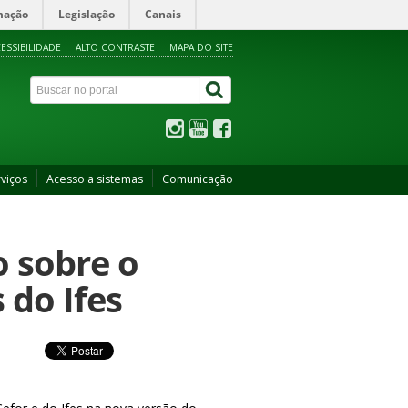
mação
Legislação
Canais
ESSIBILIDADE
ALTO CONTRASTE
MAPA DO SITE
viços
Acesso a sistemas
Comunicação
o sobre o
 do Ifes