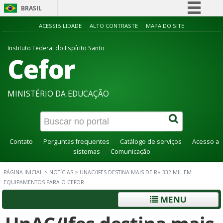
BRASIL
Simplifique!
ACESSIBILIDADE
ALTO CONTRASTE
MAPA DO SITE
Comunica BR
Instituto Federal do Espírito Santo
Cefor
Participe
Acesso à informação
Legislação
MINISTÉRIO DA EDUCAÇÃO
Canais
Contato
Perguntas frequentes
Catálogo de serviços
Acesso a
sistemas
Comunicação
PÁGINA INICIAL
>
NOTÍCIAS
>
UNAC/IFES DESTINA MAIS DE R$ 332 MIL EM
EQUIPAMENTOS PARA O CEFOR
MENU