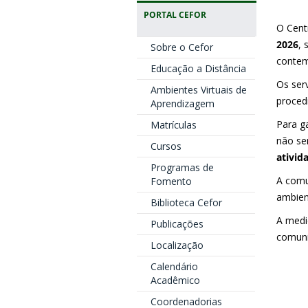
PORTAL CEFOR
O Cent
2026
, 
Sobre o Cefor
contem
Educação a Distância
Os ser
Ambientes Virtuais de
proced
Aprendizagem
Para g
Matrículas
não se
Cursos
ativid
Programas de
A comu
Fomento
ambien
Biblioteca Cefor
A medi
Publicações
comuni
Localização
Calendário
Acadêmico
Coordenadorias