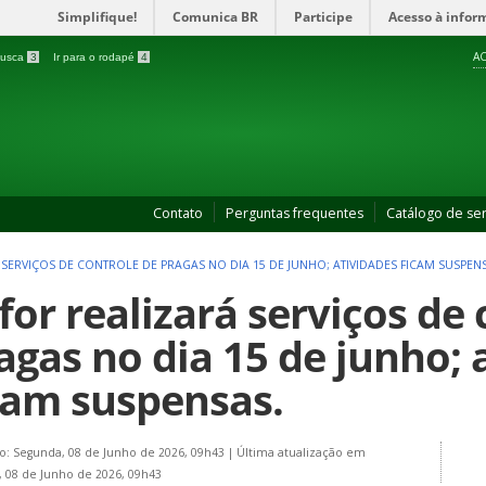
Simplifique!
Comunica BR
Participe
Acesso à infor
AC
 busca
3
Ir para o rodapé
4
Contato
Perguntas frequentes
Catálogo de ser
SERVIÇOS DE CONTROLE DE PRAGAS NO DIA 15 DE JUNHO; ATIVIDADES FICAM SUSPEN
for realizará serviços de
agas no dia 15 de junho; 
cam suspensas.
o: Segunda, 08 de Junho de 2026, 09h43
|
Última atualização em
 08 de Junho de 2026, 09h43