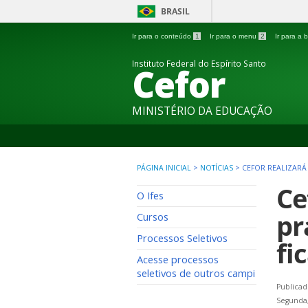
BRASIL
Ir para o conteúdo
1
Ir para o menu
2
Ir para a
Instituto Federal do Espírito Santo
Cefor
MINISTÉRIO DA EDUCAÇÃO
PÁGINA INICIAL
>
NOTÍCIAS
>
CEFOR REALIZARÁ 
Ce
O Ifes
pr
Cursos
Processos Seletivos
fi
Acesse processos
seletivos de outros campi
Publicad
Segunda,