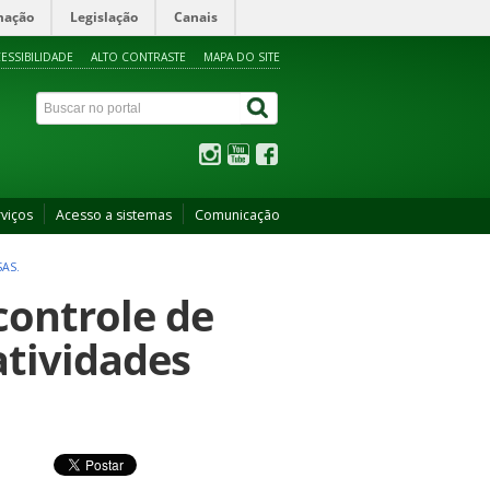
mação
Legislação
Canais
ESSIBILIDADE
ALTO CONTRASTE
MAPA DO SITE
viços
Acesso a sistemas
Comunicação
SAS.
 controle de
atividades