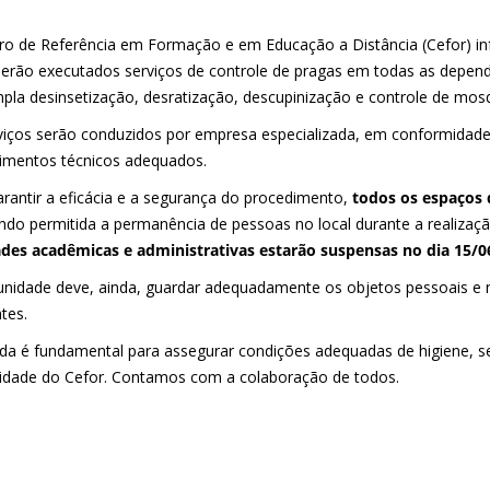
ro de Referência em Formação e em Educação a Distância (Cefor) in
serão executados serviços de controle de pragas em todas as dependê
pla desinsetização, desratização, descupinização e controle de mosq
viços serão conduzidos por empresa especializada, em conformidad
imentos técnicos adequados.
arantir a eficácia e a segurança do procedimento,
todos os espaços
ndo permitida a permanência de pessoas no local durante a realizaçã
ades acadêmicas e administrativas estarão suspensas no dia 15/0
nidade deve, ainda, guardar adequadamente os objetos pessoais e 
tes.
da é fundamental para assegurar condições adequadas de higiene, s
dade do Cefor. Contamos com a colaboração de todos.