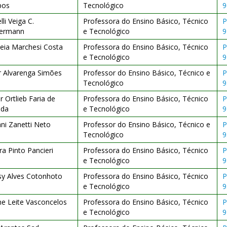
pos
Tecnológico
9
lli Veiga C.
Professora do Ensino Básico, Técnico
P
ermann
e Tecnológico
9
leia Marchesi Costa
Professora do Ensino Básico, Técnico
P
e Tecnológico
9
r Alvarenga Simões
Professor do Ensino Básico, Técnico e
P
Tecnológico
9
r Ortlieb Faria de
Professora do Ensino Básico, Técnico
P
ida
e Tecnológico
9
ni Zanetti Neto
Professor do Ensino Básico, Técnico e
P
Tecnológico
9
ra Pinto Pancieri
Professora do Ensino Básico, Técnico
P
e Tecnológico
9
sy Alves Cotonhoto
Professora do Ensino Básico, Técnico
P
e Tecnológico
9
ne Leite Vasconcelos
Professora do Ensino Básico, Técnico
P
e Tecnológico
9