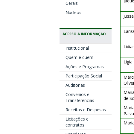
Jaque
Gerais
Núcleos
Jussa
Laris
ACESSO À INFORMAÇÃO
Lidia
Institucional
Quem é quem
Ligia
Ações e Programas
Participação Social
Márc
Olive
Auditorias
Maria
Convênios e
de S
Transferências
Maria
Receitas e Despesas
Paiva
Licitações e
Maria
contratos