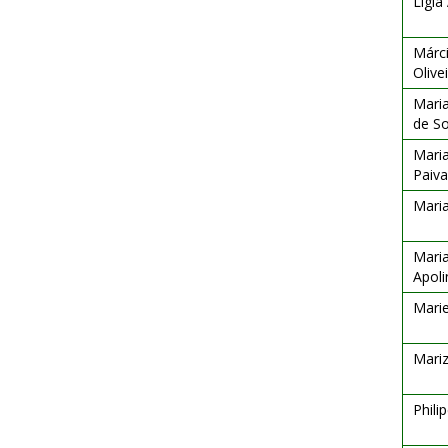
Ligia
Márc
Olive
Maria
de S
Maria
Paiva
Maria
Maria
Apoli
Marie
Mariz
Phil