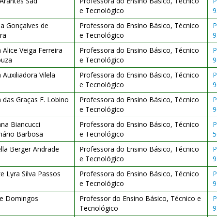
 Arantes Sad
Professora do Ensino Básico, Técnico
P
e Tecnológico
9
ia Gonçalves de
Professora do Ensino Básico, Técnico
P
ira
e Tecnológico
9
 Alice Veiga Ferreira
Professora do Ensino Básico, Técnico
P
ouza
e Tecnológico
9
 Auxiliadora Vilela
Professora do Ensino Básico, Técnico
P
e Tecnológico
9
 das Graças F. Lobino
Professora do Ensino Básico, Técnico
P
e Tecnológico
9
na Biancucci
Professora do Ensino Básico, Técnico
P
nário Barbosa
e Tecnológico
5
lla Berger Andrade
Professora do Ensino Básico, Técnico
P
e Tecnológico
9
e Lyra Silva Passos
Professora do Ensino Básico, Técnico
P
e Tecnológico
9
ipe Domingos
Professor do Ensino Básico, Técnico e
P
Tecnológico
9