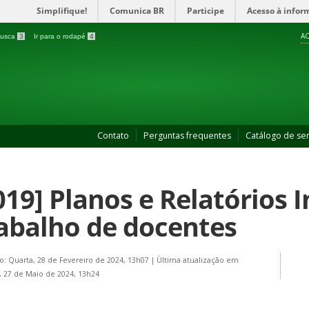
Simplifique!
Comunica BR
Participe
Acesso à infor
AC
 busca
3
Ir para o rodapé
4
Contato
Perguntas frequentes
Catálogo de ser
019] Planos e Relatórios 
abalho de docentes
o: Quarta, 28 de Fevereiro de 2024, 13h07
|
Última atualização em
 27 de Maio de 2024, 13h24