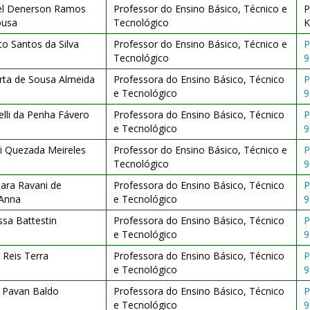
el Denerson Ramos
Professor do Ensino Básico, Técnico e
P
ousa
Tecnológico
o Santos da Silva
Professor do Ensino Básico, Técnico e
P
Tecnológico
9
rta de Sousa Almeida
Professora do Ensino Básico, Técnico
P
e Tecnológico
9
elli da Penha Fávero
Professora do Ensino Básico, Técnico
P
e Tecnológico
9
i Quezada Meireles
Professor do Ensino Básico, Técnico e
P
Tecnológico
9
ara Ravani de
Professora do Ensino Básico, Técnico
P
'Anna
e Tecnológico
9
sa Battestin
Professora do Ensino Básico, Técnico
P
e Tecnológico
9
 Reis Terra
Professora do Ensino Básico, Técnico
P
e Tecnológico
9
a Pavan Baldo
Professora do Ensino Básico, Técnico
P
e Tecnológico
9