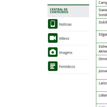
Cam
CENTRAL DE
Danie
CONTEÚDOS
Sond
Dulci
Notícias
Edga
Vídeos
Esthe
Alme
Imagens
Giova
Periódicos
Jussa
Laris
Lidia