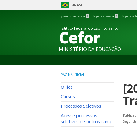
BRASIL
Ir para o conteúdo
1
Ir para o menu
2
Ir para a
Instituto Federal do Espírito Santo
Cefor
MINISTÉRIO DA EDUCAÇÃO
PÁGINA INICIAL
[2
O Ifes
Tr
Cursos
Processos Seletivos
Acesse processos
Publicad
seletivos de outros campi
Segunda,