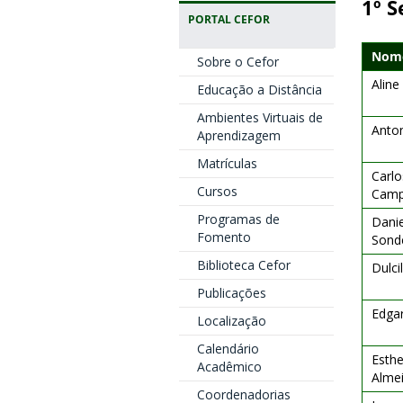
1º S
PORTAL CEFOR
Nome
Sobre o Cefor
Aline
Educação a Distância
Ambientes Virtuais de
Anton
Aprendizagem
Matrículas
Carlo
Cursos
Cam
Programas de
Danie
Fomento
Sond
Biblioteca Cefor
Dulci
Publicações
Edga
Localização
Calendário
Esthe
Acadêmico
Alme
Coordenadorias