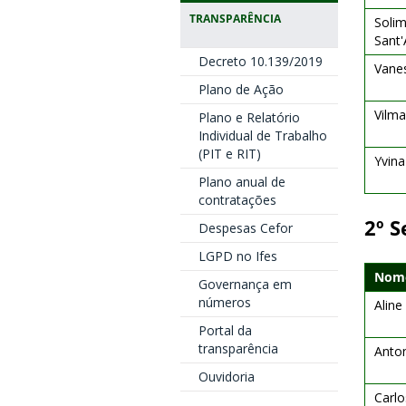
TRANSPARÊNCIA
Solim
Sant
Decreto 10.139/2019
Vane
Plano de Ação
Vilma
Plano e Relatório
Individual de Trabalho
(PIT e RIT)
Yvin
Plano anual de
contratações
2º S
Despesas Cefor
LGPD no Ifes
Nome
Governança em
números
Aline
Portal da
transparência
Anton
Ouvidoria
Carlo