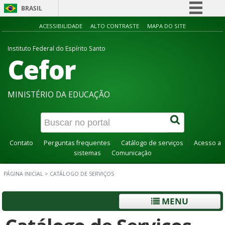
BRASIL
Simplifique!
ACESSIBILIDADE
ALTO CONTRASTE
MAPA DO SITE
Comunica BR
Instituto Federal do Espírito Santo
Cefor
Participe
Acesso à informação
Legislação
MINISTÉRIO DA EDUCAÇÃO
Canais
Contato
Perguntas frequentes
Catálogo de serviços
Acesso a
sistemas
Comunicação
PÁGINA INICIAL
>
CATÁLOGO DE SERVIÇOS
MENU