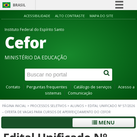
BRASIL
Simplifique!
ACESSIBILIDADE
ALTO CONTRASTE
MAPA DO SITE
Comunica BR
Instituto Federal do Espírito Santo
Cefor
Participe
Acesso à informação
Legislação
MINISTÉRIO DA EDUCAÇÃO
Canais
Contato
Perguntas frequentes
Catálogo de serviços
Acesso a
sistemas
Comunicação
PÁGINA INICIAL
>
PROCESSOS SELETIVOS
>
ALUNOS
>
EDITAL UNIFICADO Nº 57/2026
– OFERTA DE VAGAS PARA CURSOS DE APERFEIÇOAMENTO DO CEFOR
MENU