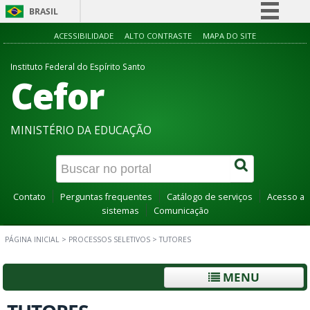
BRASIL
Simplifique!
ACESSIBILIDADE
ALTO CONTRASTE
MAPA DO SITE
Comunica BR
Instituto Federal do Espírito Santo
Cefor
Participe
Acesso à informação
Legislação
MINISTÉRIO DA EDUCAÇÃO
Canais
Contato
Perguntas frequentes
Catálogo de serviços
Acesso a
sistemas
Comunicação
PÁGINA INICIAL
>
PROCESSOS SELETIVOS
>
TUTORES
MENU