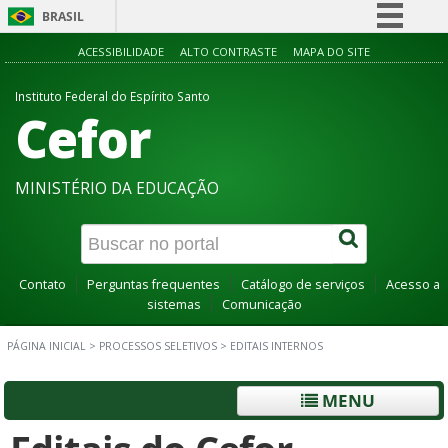
BRASIL
Simplifique!
ACESSIBILIDADE
ALTO CONTRASTE
MAPA DO SITE
Comunica BR
Instituto Federal do Espírito Santo
Cefor
Participe
Acesso à informação
Legislação
MINISTÉRIO DA EDUCAÇÃO
Canais
Contato
Perguntas frequentes
Catálogo de serviços
Acesso a
sistemas
Comunicação
PÁGINA INICIAL
>
PROCESSOS SELETIVOS
>
EDITAIS INTERNOS
MENU