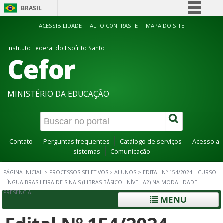
BRASIL
Simplifique!
ACESSIBILIDADE
ALTO CONTRASTE
MAPA DO SITE
Comunica BR
Instituto Federal do Espírito Santo
Cefor
Participe
Acesso à informação
Legislação
MINISTÉRIO DA EDUCAÇÃO
Canais
Contato
Perguntas frequentes
Catálogo de serviços
Acesso a
sistemas
Comunicação
PÁGINA INICIAL
>
PROCESSOS SELETIVOS
>
ALUNOS
>
EDITAL Nº 154/2024 – CURSO
LÍNGUA BRASILEIRA DE SINAIS (LIBRAS BÁSICO - NÍVEL A2) NA MODALIDADE
PRESENCIAL
MENU