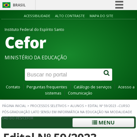
BRASIL
Simplifique!
ACESSIBILIDADE
ALTO CONTRASTE
MAPA DO SITE
Comunica BR
Instituto Federal do Espírito Santo
Cefor
Participe
Acesso à informação
Legislação
MINISTÉRIO DA EDUCAÇÃO
Canais
Contato
Perguntas frequentes
Catálogo de serviços
Acesso a
sistemas
Comunicação
PÁGINA INICIAL
>
PROCESSOS SELETIVOS
>
ALUNOS
>
EDITAL Nº 59/2023 –CURSO
PÓS-GRADUAÇÃO LATO SENSU EM INFORMÁTICA NA EDUCAÇÃO NA MODALIDADE
EAD DO IFES/CEFOR
MENU