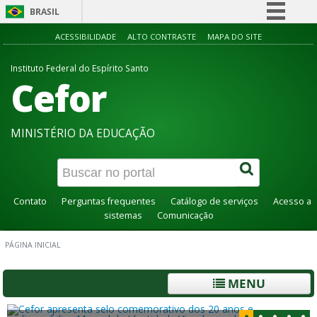
BRASIL
Simplifique!
ACESSIBILIDADE
ALTO CONTRASTE
MAPA DO SITE
Comunica BR
Instituto Federal do Espírito Santo
Cefor
Participe
Acesso à informação
Legislação
MINISTÉRIO DA EDUCAÇÃO
Canais
Contato
Perguntas frequentes
Catálogo de serviços
Acesso a
sistemas
Comunicação
PÁGINA INICIAL
MENU