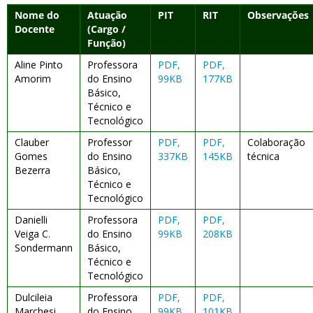
Nome do
Atuação
PIT
RIT
Observações
Docente
(Cargo /
Função)
Aline Pinto
Professora
PDF,
PDF,
Amorim
do Ensino
99KB
177KB
Básico,
Técnico e
Tecnológico
Clauber
Professor
PDF,
PDF,
Colaboração
Gomes
do Ensino
337KB
145KB
técnica
Bezerra
Básico,
Técnico e
Tecnológico
Danielli
Professora
PDF,
PDF,
Veiga C.
do Ensino
99KB
208KB
Sondermann
Básico,
Técnico e
Tecnológico
Dulcileia
Professora
PDF,
PDF,
Marchesi
do Ensino
99KB
101KB