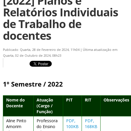
[2022] Planos e
Relatórios Individuais
de Trabalho de
docentes
Publicado: Quarta, 28 de Fevereiro de 2024, 11h04
|
Última atualização em
Quarta, 02 de Outubro de 2024, 08h23
1º Semestre / 2022
Nome do
Atuação
PIT
RIT
Observações
Docente
(Cargo /
Função)
Aline Pinto
Professora
PDF,
PDF,
Amorim
do Ensino
100KB
168KB