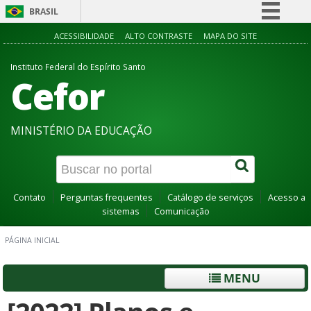
BRASIL
Simplifique!
ACESSIBILIDADE
ALTO CONTRASTE
MAPA DO SITE
Comunica BR
Instituto Federal do Espírito Santo
Cefor
Participe
Acesso à informação
Legislação
MINISTÉRIO DA EDUCAÇÃO
Canais
Contato
Perguntas frequentes
Catálogo de serviços
Acesso a
sistemas
Comunicação
PÁGINA INICIAL
MENU