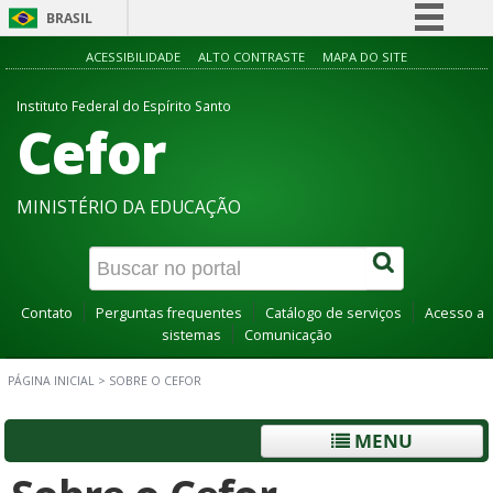
BRASIL
Simplifique!
ACESSIBILIDADE
ALTO CONTRASTE
MAPA DO SITE
Comunica BR
Instituto Federal do Espírito Santo
Cefor
Participe
Acesso à informação
Legislação
MINISTÉRIO DA EDUCAÇÃO
Canais
Contato
Perguntas frequentes
Catálogo de serviços
Acesso a
sistemas
Comunicação
PÁGINA INICIAL
>
SOBRE O CEFOR
MENU