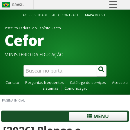
BRASIL
Simplifique!
ACESSIBILIDADE
ALTO CONTRASTE
MAPA DO SITE
Comunica BR
Instituto Federal do Espírito Santo
Cefor
Participe
Acesso à informação
Legislação
MINISTÉRIO DA EDUCAÇÃO
Canais
Contato
Perguntas frequentes
Catálogo de serviços
Acesso a
sistemas
Comunicação
PÁGINA INICIAL
MENU