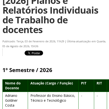
[2026] Planos e
Relatórios Individuais
de Trabalho de
docentes
Publicado: Terça, 03 de Fevereiro de 2026, 11h29
|
Última atualização em Quarta,
05 de Agosto de 2026, 15h36
1º Semestre / 2026
Nome do
Atuação (Cargo / Função)
PIT
RIT
Docente
Adriano
Professor do Ensino Básico,
-
-
Goldner
Técnico e Tecnológico
Costa