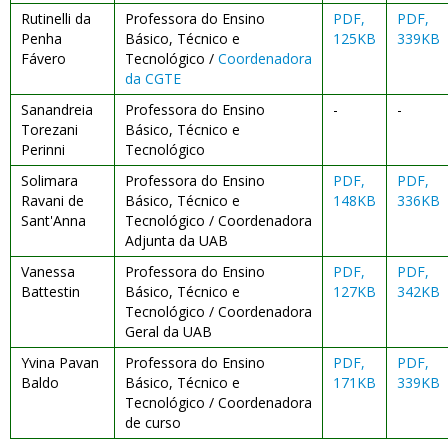
Rutinelli da
Professora do Ensino
PDF,
PDF,
Penha
Básico, Técnico e
125KB
339KB
Fávero
Tecnológico /
Coordenadora
da CGTE
Sanandreia
Professora do Ensino
-
-
Torezani
Básico, Técnico e
Perinni
Tecnológico
Solimara
Professora do Ensino
PDF,
PDF,
Ravani de
Básico, Técnico e
148KB
336KB
Sant'Anna
Tecnológico / Coordenadora
Adjunta da UAB
Vanessa
Professora do Ensino
PDF,
PDF,
Battestin
Básico, Técnico e
127KB
342KB
Tecnológico / Coordenadora
Geral da UAB
Yvina Pavan
Professora do Ensino
PDF,
PDF,
Baldo
Básico, Técnico e
171KB
339KB
Tecnológico / Coordenadora
de curso