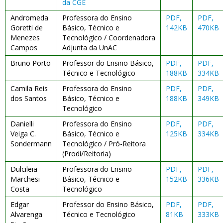
da CGE
Andromeda
Professora do Ensino
PDF,
PDF,
Goretti de
Básico, Técnico e
142KB
470KB
Menezes
Tecnológico / Coordenadora
Campos
Adjunta da UnAC
Bruno Porto
Professor do Ensino Básico,
PDF,
PDF,
Técnico e Tecnológico
188KB
334KB
Camila Reis
Professora do Ensino
PDF,
PDF,
dos Santos
Básico, Técnico e
188KB
349KB
Tecnológico
Danielli
Professora do Ensino
PDF,
PDF,
Veiga C.
Básico, Técnico e
125KB
334KB
Sondermann
Tecnológico / Pró-Reitora
(Prodi/Reitoria)
Dulcileia
Professora do Ensino
PDF,
PDF,
Marchesi
Básico, Técnico e
152KB
336KB
Costa
Tecnológico
Edgar
Professor do Ensino Básico,
PDF,
PDF,
Alvarenga
Técnico e Tecnológico
81KB
333KB