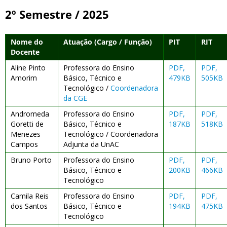
2º Semestre / 2025
Nome do
Atuação (Cargo / Função)
PIT
RIT
Docente
Aline Pinto
Professora do Ensino
PDF,
PDF,
Amorim
Básico, Técnico e
479KB
505KB
Tecnológico /
Coordenadora
da CGE
Andromeda
Professora do Ensino
PDF,
PDF,
Goretti de
Básico, Técnico e
187KB
518KB
Menezes
Tecnológico / Coordenadora
Campos
Adjunta da UnAC
Bruno Porto
Professora do Ensino
PDF,
PDF,
Básico, Técnico e
200KB
466KB
Tecnológico
Camila Reis
Professora do Ensino
PDF,
PDF,
dos Santos
Básico, Técnico e
194KB
475KB
Tecnológico