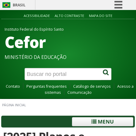
BRASIL
Simplifique!
ACESSIBILIDADE
ALTO CONTRASTE
MAPA DO SITE
Comunica BR
Instituto Federal do Espírito Santo
Cefor
Participe
Acesso à informação
Legislação
MINISTÉRIO DA EDUCAÇÃO
Canais
Contato
Perguntas frequentes
Catálogo de serviços
Acesso a
sistemas
Comunicação
PÁGINA INICIAL
MENU