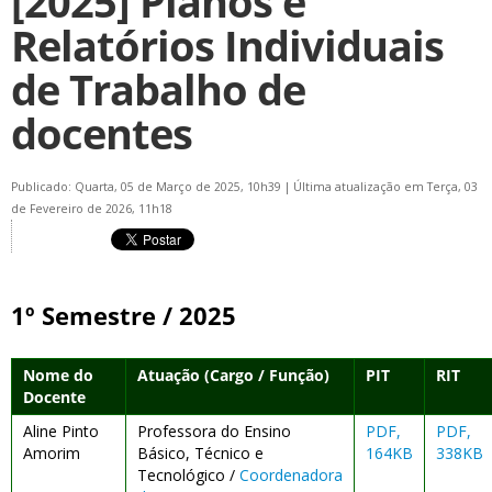
[2025] Planos e
Relatórios Individuais
de Trabalho de
docentes
Publicado: Quarta, 05 de Março de 2025, 10h39
|
Última atualização em Terça, 03
de Fevereiro de 2026, 11h18
1º Semestre / 2025
Nome do
Atuação (Cargo / Função)
PIT
RIT
Docente
Aline Pinto
Professora do Ensino
PDF,
PDF,
Amorim
Básico, Técnico e
164KB
338KB
Tecnológico /
Coordenadora