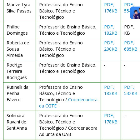
Marize Lyra
Professora do Ensino
PDF,
PDF,
Silva Passos
Básico, Técnico e
176KB
554KB
Tecnológico
Philipe
Professor do Ensino Básico,
PDF,
PDF,
Domingos
Técnico e Tecnológico
182KB
KB
Roberta de
Professora do Ensino
PDF,
PDF,
Sousa
Básico, Técnico e
200KB
685KB
Almeida
Tecnológico
Rodrigo
Professor do Ensino Básico,
-
-
Ferreira
Técnico e Tecnológico
Rodrigues
Rutinelli da
Professora do Ensino
PDF,
PDF,
Penha
Básico, Técnico e
183KB
532KB
Fávero
Tecnológico /
Coordenadora
da CGTE
Solimara
Professora do Ensino
PDF,
-
Ravani de
Básico, Técnico e
178KB
Sant'Anna
Tecnológico / Coordenadora
Adjunta da UAB