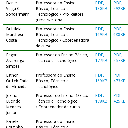
Danielli
Professora do Ensino
PDF,
PDF,
Veiga C.
Básico, Técnico e
180KB
492KB
Sondermann
Tecnológico / Pró-Reitora
(Prodi/Reitoria)
Dulcileia
Professora do Ensino
PDF,
PDF,
Marchesi
Básico, Técnico e
169KB
638KB
Costa
Tecnológico / Coordenadora
de curso
Edgar
Professor do Ensino Básico,
PDF,
PDF,
Alvarenga
Técnico e Tecnológico
177KB
457KB
Simões
Esther
Professora do Ensino
PDF,
PDF,
Ortlieb Faria
Básico, Técnico e
169KB
473KB
de Almeida
Tecnológico
Josino
Professor do Ensino Básico,
PDF,
PDF,
Lucindo
Técnico e Tecnológico
178KB
425KB
Mendes
/ Coordenador de curso
Júnior
Kariele
Professora do Ensino
-
-
Coutinho
Básico, Técnico e