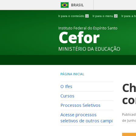
BRASIL
Ir para o conteúdo
1
Ir para o menu
2
Ir para a
Instituto Federal do Espírito Santo
Cefor
MINISTÉRIO DA EDUCAÇÃO
PÁGINA INICIAL
Ch
O Ifes
co
Cursos
Processos Seletivos
Acesse processos
Publicad
seletivos de outros campi
de Junho