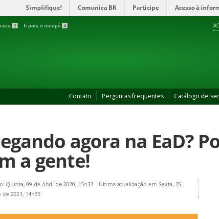
Simplifique!
Comunica BR
Participe
Acesso à infor
AC
 busca
3
Ir para o rodapé
4
Contato
Perguntas frequentes
Catálogo de ser
egando agora na EaD? Po
m a gente!
o: Quinta, 09 de Abril de 2020, 15h32
|
Última atualização em Sexta, 25
 de 2021, 14h33