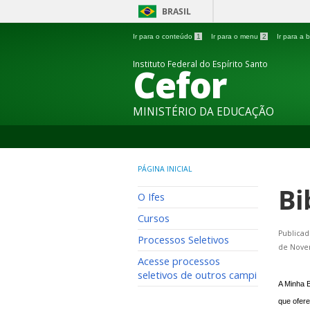
BRASIL
Ir para o conteúdo
1
Ir para o menu
2
Ir para a
Instituto Federal do Espírito Santo
Cefor
MINISTÉRIO DA EDUCAÇÃO
PÁGINA INICIAL
Bi
O Ifes
Cursos
Publicad
Processos Seletivos
de Nove
Acesse processos
seletivos de outros campi
A Minha B
que ofere