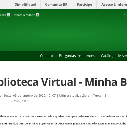
Simplifique!
Comunica BR
Participe
Acesso à infor
AC
 busca
3
Ir para o rodapé
4
Contato
Perguntas frequentes
Catálogo de ser
blioteca Virtual - Minha B
o: Sexta, 03 de Janeiro de 2020, 10h07
|
Última atualização em Terça, 18
mbro de 2025, 14h15
iblioteca é um consórcio formado pelas quatro principais editoras de livros acadêmicos do 
ce às instituições de ensino superior uma plataforma prática e inovadora para acesso digital 