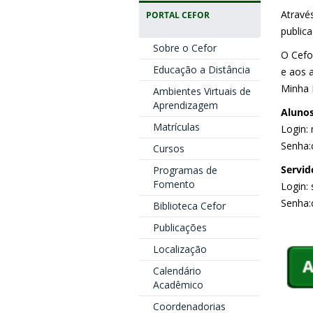
Através
PORTAL CEFOR
publica
Sobre o Cefor
O Cefo
Educação a Distância
e aos 
Minha B
Ambientes Virtuais de
Aprendizagem
Aluno
Matrículas
Login: 
Senha:
Cursos
Servid
Programas de
Fomento
Login: 
Senha:
Biblioteca Cefor
Publicações
Localização
Calendário
Acadêmico
Coordenadorias