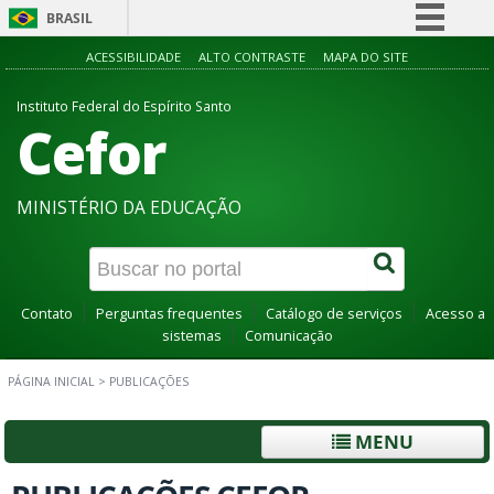
BRASIL
Simplifique!
ACESSIBILIDADE
ALTO CONTRASTE
MAPA DO SITE
Comunica BR
Instituto Federal do Espírito Santo
Cefor
Participe
Acesso à informação
Legislação
MINISTÉRIO DA EDUCAÇÃO
Canais
Contato
Perguntas frequentes
Catálogo de serviços
Acesso a
sistemas
Comunicação
PÁGINA INICIAL
>
PUBLICAÇÕES
MENU