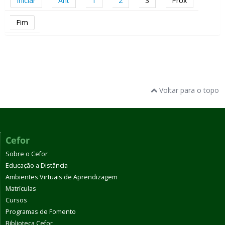
Iniciar
Ant
1
2
3
Próx
Fim
Voltar para o topo
Cefor
Sobre o Cefor
Educação a Distância
Ambientes Virtuais de Aprendizagem
Matrículas
Cursos
Programas de Fomento
Biblioteca Cefor