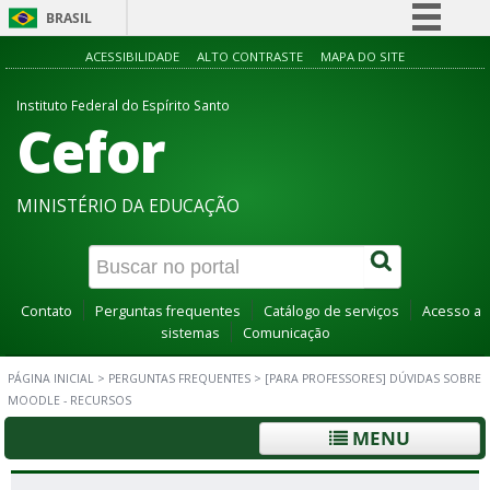
BRASIL
Simplifique!
ACESSIBILIDADE
ALTO CONTRASTE
MAPA DO SITE
Comunica BR
Instituto Federal do Espírito Santo
Cefor
Participe
Acesso à informação
Legislação
MINISTÉRIO DA EDUCAÇÃO
Canais
Contato
Perguntas frequentes
Catálogo de serviços
Acesso a
sistemas
Comunicação
PÁGINA INICIAL
>
PERGUNTAS FREQUENTES
>
[PARA PROFESSORES] DÚVIDAS SOBRE
MOODLE - RECURSOS
MENU