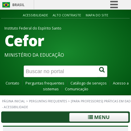
BRASIL
Simplifique!
ACESSIBILIDADE
ALTO CONTRASTE
MAPA DO SITE
Comunica BR
Instituto Federal do Espírito Santo
Cefor
Participe
Acesso à informação
Legislação
MINISTÉRIO DA EDUCAÇÃO
Canais
Contato
Perguntas frequentes
Catálogo de serviços
Acesso a
sistemas
Comunicação
PÁGINA INICIAL
>
PERGUNTAS FREQUENTES
>
[PARA PROFESSORES] PRÁTICAS EM EAD
- ACESSIBILIDADE
MENU