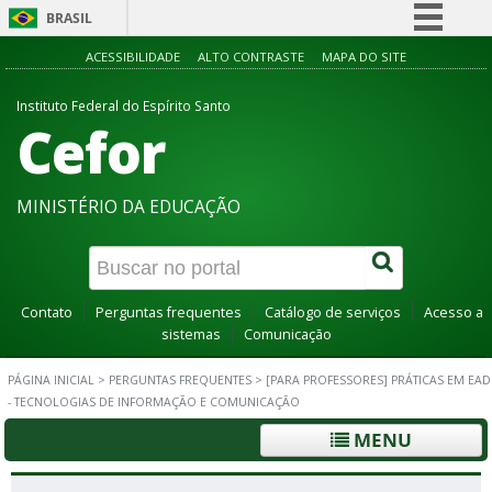
BRASIL
Simplifique!
ACESSIBILIDADE
ALTO CONTRASTE
MAPA DO SITE
Comunica BR
Instituto Federal do Espírito Santo
Cefor
Participe
Acesso à informação
Legislação
MINISTÉRIO DA EDUCAÇÃO
Canais
Contato
Perguntas frequentes
Catálogo de serviços
Acesso a
sistemas
Comunicação
PÁGINA INICIAL
>
PERGUNTAS FREQUENTES
>
[PARA PROFESSORES] PRÁTICAS EM EAD
- TECNOLOGIAS DE INFORMAÇÃO E COMUNICAÇÃO
MENU