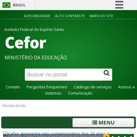
BRASIL
Simplifique!
ACESSIBILIDADE
ALTO CONTRASTE
MAPA DO SITE
Comunica BR
Instituto Federal do Espírito Santo
Cefor
Participe
Acesso à informação
Legislação
MINISTÉRIO DA EDUCAÇÃO
Canais
Contato
Perguntas frequentes
Catálogo de serviços
Acesso a
sistemas
Comunicação
PÁGINA INICIAL
MENU